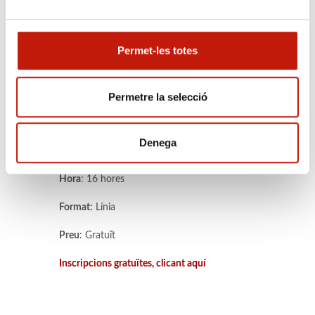
Sra. Rosario Arcas
, responsable
d’assessorament Civil i Segona Oportunitat.
Permet-les totes
Direcció General de Dret Entitats Jurídiques
i Mediació del Departament de Justícia i
Qualitat Democràtica.
Sr. Miquel A. Salazar
, advocat, economista i
Permetre la selecció
auditor. Especialista en reestructuració
empresarial.
Denega
Data:
22 de setembre de 2025
Hora
: 16 hores
Format:
Línia
Preu
: Gratuït
Inscripcions gratuïtes, clicant aquí