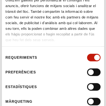
Utilitzem galetes per personalitzar el contingut i els
anuncis, oferir funcions de mitjans socials i analitzar el
trànsit del lloc. També compartim la informació sobre
com feu servir el nostre lloc amb els partners de mitjans
Benvolgudes i benvolguts,
socials, de publicitat i d'anàlisis amb qui col·laborem. Al
seu torn, ells la poden combinar amb altres dades que
Benvinguda i presentació:
els hàgiu proporcionat o hagin recopilat a partir de l'ús
Excm. Sr. Joan Martinez
, president d’aquest
que heu fet dels seus serveis.
Consell de l’Advocacia Catalana i degà de
l’Il·lustre Col·legi d’Advocats de Granollers-
Vallès Oriental
Selecció
REQUERIMENTS
Sra. Imma Barral
, directora general de Dret,
de
Entitats Jurídiques i Mediació
consentiment
Modera:
Excma. Sra. Eulàlia Barros
,
PREFERÈNCIES
presidenta de la comissió del Torn d’Ofici
d’aquest Consell de l’Advocacia Catalana i
ESTADÍSTIQUES
degana de l’il·lustre Col·legi de l’Advocacia de
Sabadell
MÀRQUETING
Ponents: