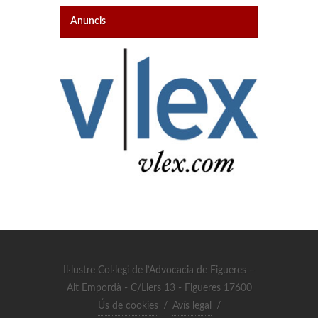
Anuncis
Il·lustre Col·legi de l’Advocacia de Figueres –
Alt Empordà - C/Llers 13 - Figueres 17600
Ús de cookies
/
Avís legal
/