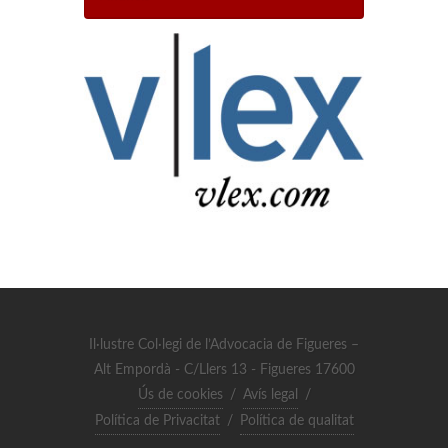
Il·lustre Col·legi de l’Advocacia de Figueres –
Alt Empordà - C/Llers 13 - Figueres 17600
Ús de cookies
/
Avís legal
/
Política de Privacitat
/
Política de qualitat