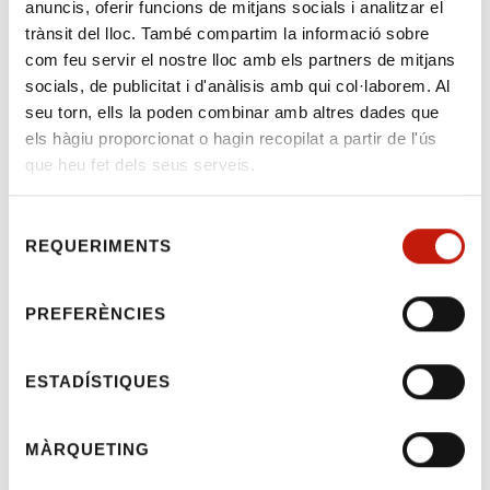
anuncis, oferir funcions de mitjans socials i analitzar el
trànsit del lloc. També compartim la informació sobre
com feu servir el nostre lloc amb els partners de mitjans
socials, de publicitat i d'anàlisis amb qui col·laborem. Al
seu torn, ells la poden combinar amb altres dades que
Comunicat: 88/2019 -
els hàgiu proporcionat o hagin recopilat a partir de l'ús
Butlletí de la Comissió
que heu fet dels seus serveis.
de Llengua del CICAC
Selecció
(maig 2019)
REQUERIMENTS
de
consentiment
Benvolgudes i benvolguts,
PREFERÈNCIES
Butlletí de la Comissió de Llengua del CICAC
(maig 2019)
ESTADÍSTIQUES
MÀRQUETING