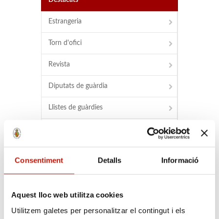
Destacats
Estrangeria
Torn d'ofici
Revista
Diputats de guàrdia
Llistes de guàrdies
Normativa Professional
Acords L.A.J.
Consentiment
Detalls
Informació
Buscador
Aquest lloc web utilitza cookies
Buscador d'advocats
Utilitzem galetes per personalitzar el contingut i els