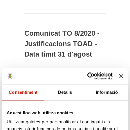
Comunicat TO 8/2020 -
Justificacions TOAD -
Data límit 31 d'agost
Benvolgudes i benvolguts,
Us informem que s’intentarà
avançar el
màxim possible els pagaments
dels serveis de
Consentiment
Detalls
Informació
Torn d’Ofici i Assistència al Detingut.
Així doncs us recordem que:
Aquest lloc web utilitza cookies
El darrer dia per enviar els justificants és el
Utilitzem galetes per personalitzar el contingut i els
dilluns 31 d’agost
.
anuncis, oferir funcions de mitjans socials i analitzar el