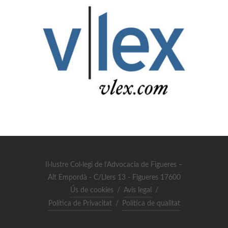
Il·lustre Col·legi de l’Advocacia de Figueres –
Alt Empordà - C/Llers 13 - Figueres 17600
Ús de cookies
/
Avís legal
/
Política de Privacitat
/
Política de qualitat