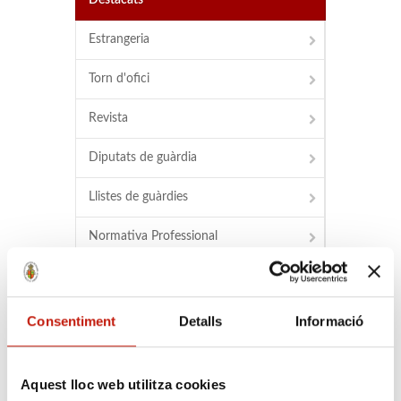
Destacats
Estrangeria
Torn d'ofici
Revista
Diputats de guàrdia
Llistes de guàrdies
Normativa Professional
Acords L.A.J.
Consentiment
Detalls
Informació
Buscador
Buscador d'advocats
Aquest lloc web utilitza cookies