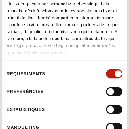
Utilitzem galetes per personalitzar el contingut i els
anuncis, oferir funcions de mitjans socials i analitzar el
trànsit del lloc. També compartim la informació sobre
com feu servir el nostre lloc amb els partners de mitjans
socials, de publicitat i d'anàlisis amb qui col·laborem. Al
Reestructuració del
seu torn, ells la poden combinar amb altres dades que
Departament de Justícia
els hàgiu proporcionat o hagin recopilat a partir de l'ús
que heu fet dels seus serveis.
Benvolguts companys,
Selecció
Adjuntem, en format pdf, el Decret que avui
REQUERIMENTS
de
el Diari Oficial de la Generalitat de Catalunya,
consentiment
amb la reestructuració que ha fet el nou
PREFERÈNCIES
Govern del Departament de Justícia.
Rebeu una codial salutació.
ESTADÍSTIQUES
Reestructuració del Departament de Justícia
MÀRQUETING