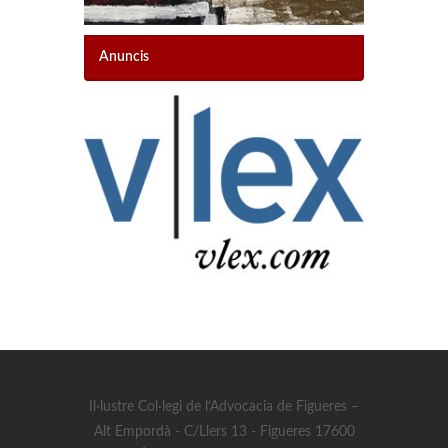
Anuncis
Il·lustre Col·legi de l’Advocacia de Figueres –
Alt Empordà - C/Llers 13 - Figueres 17600