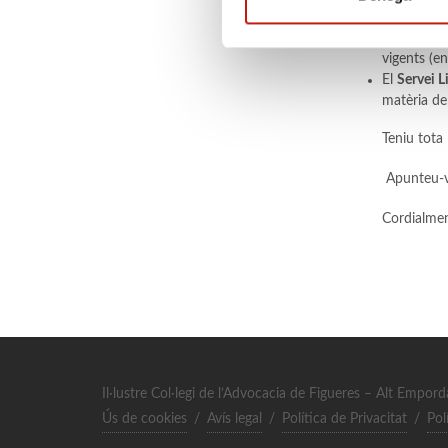
justicia.ca
El
portal
w
vigents (en
El
Servei L
matèria de 
Teniu tota 
Apunteu-v
Cordialmen
Il·lustre Col·legi de l’Advocacia de Figueres – Alt Empor
Ús de cookies
/
Avís legal
/
Política de Privacitat
/
Pol