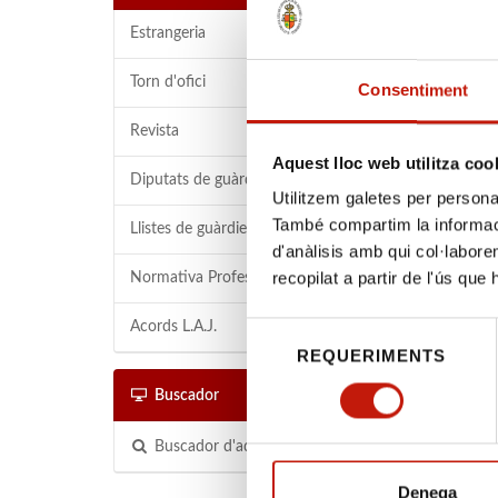
per 
Estrangeria
Torn d'ofici
Consentiment
Benvolgude
Revista
Coneixeu l
Aquest lloc web utilitza coo
Diputats de guàrdia
Podeu obten
Utilitzem galetes per personali
També compartim la informació
el vostre 
Llistes de guàrdies
d'anàlisis amb qui col·labore
actuacions
recopilat a partir de l'ús que
Normativa Professional
Aquesta ini
de justíci
Acords L.A.J.
Selecció
Programa d
REQUERIMENTS
de
de Catalun
consentiment
Buscador
Quines eine
Buscador d'advocats
gratuïta i 
Denega
El
traduct