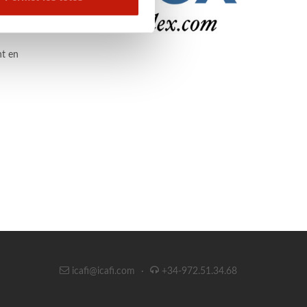
b la barra.
 gratuïts i
nt en
icafi@icafi.com
·
+34-972.51.34.68