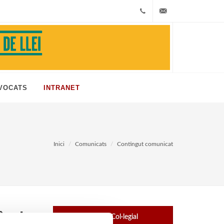
+33
icafi@icafi.com
972513468
VOCATS
INTRANET
Inici
Comunicats
Contingut comunicat
nòmic
Exposició - Fons Col·legial