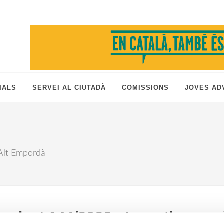
IALS
SERVEI AL CIUTADÀ
COMISSIONS
JOVES AD
– Alt Empordà
nicat 144/2022 - Incentiu eco