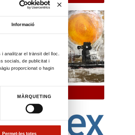
Informació
c català en
 analitzar el trànsit del lloc.
socials, de publicitat i
últiples
hàgiu proporcionat o hagin
inistració
n el
Anuncis
Generalitat
MÀRQUETING
forma
Permet-les totes
ó e-