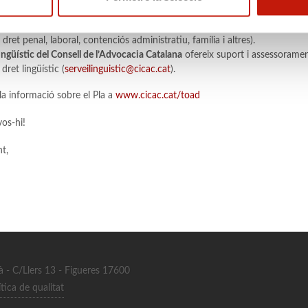
t. Trobareu l’eina a la columna de l’esquerra, desplaçant-vos cap a baix am
ww.compendium.cat
, on trobareu recursos lingüístics i formularis jurídics
 dret penal, laboral, contenciós administratiu, família i altres).
ingüístic del Consell de l’Advocacia Catalana
ofereix suport i assessorame
dret lingüístic (
serveilinguistic@cicac.cat
).
la informació sobre el Pla a
www.cicac.cat/toad
os-hi!
t,
dà - C/Llers 13 - Figueres 17600
ítica de qualitat