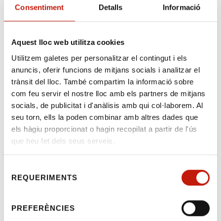
Consentiment
Detalls
Informació
Aquest lloc web utilitza cookies
Seminari:Tercer Fòrum
Utilitzem galetes per personalitzar el contingut i els
anuncis, oferir funcions de mitjans socials i analitzar el
del Dret dels Negocis –
trànsit del lloc. També compartim la informació sobre
Projectes
com feu servir el nostre lloc amb els partners de mitjans
socials, de publicitat i d'anàlisis amb qui col·laborem. Al
d'Infraestructura els
seu torn, ells la poden combinar amb altres dades que
dies 16 i 17 de setembre
els hàgiu proporcionat o hagin recopilat a partir de l'ús
que heu fet dels seus serveis.
Benvolgudes, benvolguts.
Selecció
REQUERIMENTS
Em plau comunicar-vos que els dies 16 i 17
de
de setembre l'Il·lustre Col·legi d'Advocats de
consentiment
Barcelona acollirà el Seminari "Tercer Fòrum
PREFERÈNCIES
del Dret dels Negocis – Projectes