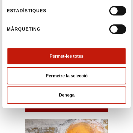
d'Infraestructura", organitzat per la Union
ESTADÍSTIQUES
Internationale des Avocats (UIA), amb la
col·laboració de l'ICAB.
MÀRQUETING
Creient que pot ser del vostre interès, rebeu
una cordial salutació,
Document pdf
Permet-les totes
Permetre la selecció
Denega
Exposició - Fons Col·legial