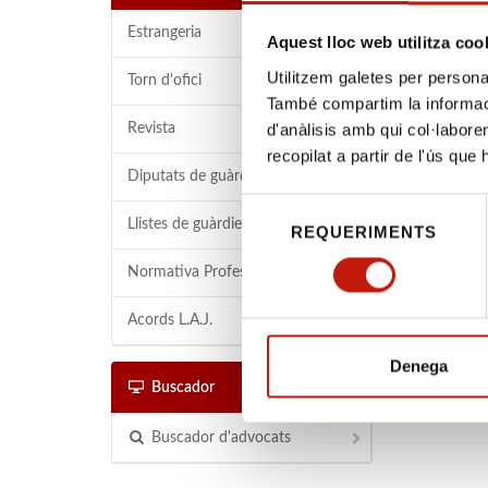
cons
Estrangeria
Aquest lloc web utilitza coo
de p
Utilitzem galetes per personali
Torn d'ofici
També compartim la informació
d'anàlisis amb qui col·labore
Revista
Benvolgude
recopilat a partir de l'ús que
Diputats de guàrdia
Us remetem
Selecció
Llistes de guàrdies
celebrada 
REQUERIMENTS
de
constituci
consentiment
Normativa Professional
2023, faci
Acords L.A.J.
Bones Fest
Criteris d
Denega
l’any judic
Buscador
Acord núm.
Buscador d'advocats