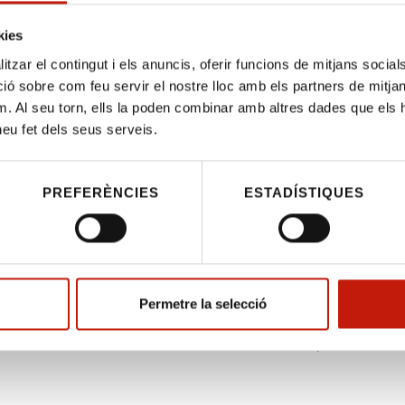
titució, funcionament i assigna
kies
onències
tzar el contingut i els anuncis, oferir funcions de mitjans socials i
 sobre com feu servir el nostre lloc amb els partners de mitjans 
m. Al seu torn, ells la poden combinar amb altres dades que els 
s i benvolguts,
 heu fet dels seus serveis.
 l’acord núm. 1 de la de la Comissió de la Sala de Govern del TSJCat, en 
el dia 22 de novembre 2022, amb la documentació relativa als criteris de
PREFERÈNCIES
ESTADÍSTIQUES
ó, funcionament i assignació de ponències de la Sala 77 de la LOPJ per l’an
litat per l’Il·lm. senyor Secretari de Govern, perquè en tingueu coneixemen
es!
e constitució, funcionament i assignació de ponències de la Sala 77 de la 
Permetre la selecció
ial 2023 (pdf)
 1 de la de la Comissió de la Sala de Govern del TSJCat (pdf)