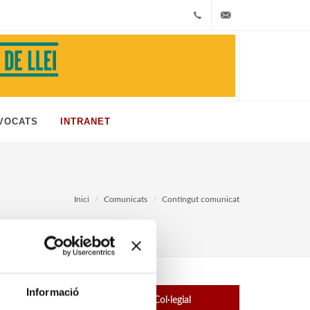
+33
icafi@icafi.com
972513468
VOCATS
INTRANET
Inici
Comunicats
Contingut comunicat
Informació
Exposició - Fons Col·legial