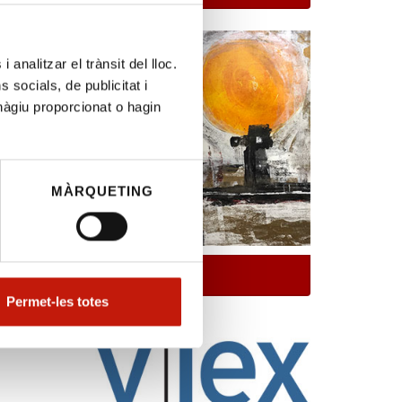
ció
 analitzar el trànsit del lloc.
socials, de publicitat i
hàgiu proporcionat o hagin
la sessió
MÀRQUETING
y judicial
t.
Anuncis
LOPJ per
Permet-les totes