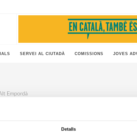
IALS
SERVEI AL CIUTADÀ
COMISSIONS
JOVES AD
– Alt Empordà
Detalls
nicat 244/2022 – Criteris de