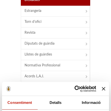
Destacats
Estrangeria
Torn d'ofici
Revista
Diputats de guàrdia
Llistes de guàrdies
Normativa Professional
Acords L.A.J.
Buscador
Consentiment
Detalls
Informació
Buscador d'advocats