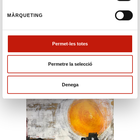
3 de març, de salut sexual i reproductiva i de
la interrupció voluntària de l'embaràs.
MÀRQUETING
Cordialment,
Permet-les totes
Permetre la selecció
Exposició - Fons Col·legial
Denega