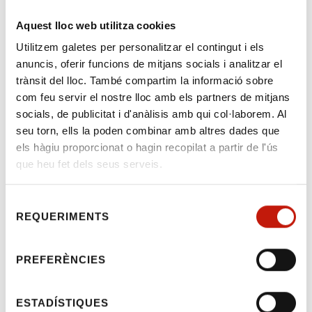
Aquest lloc web utilitza cookies
Utilitzem galetes per personalitzar el contingut i els
anuncis, oferir funcions de mitjans socials i analitzar el
Comunicat 51/2023 –
trànsit del lloc. També compartim la informació sobre
com feu servir el nostre lloc amb els partners de mitjans
Novetats legislatives
socials, de publicitat i d'anàlisis amb qui col·laborem. Al
seu torn, ells la poden combinar amb altres dades que
els hàgiu proporcionat o hagin recopilat a partir de l'ús
Benvolgudes i benvolguts,
que heu fet dels seus serveis.
Ens complau fer-vos a mans algunes
novetats legislatives publicades al BOE .
Selecció
REQUERIMENTS
de
Llei 4/2023, de 28 de febrer, per a la igualtat
real i efectiva de les persones trans i per a la
consentiment
garantia dels drets de les persones LGTBI.
PREFERÈNCIES
Llei 3/2023, de 28 de febrer, d'ocupació.
Llei Orgànica 1/2023, del 28 de febrer, per la
qual es modifica la Llei Orgànica 2/2010, del
ESTADÍSTIQUES