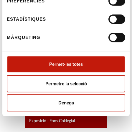
PREFERÈNCIES
obligatòriament a la seu del Consell dels
Il·lustres Col·legis d’Advocats de Catalunya,
ESTADÍSTIQUES
Carrer Roger de Llúria 113 3r Barcelona, de
forma presencial o bé mitjançant mail a
l’adreça de correu electrònic
MÀRQUETING
recepcio@cicac.cat
Cordialment,
Permet-les totes
Convocatòria (PDF)
Permetre la selecció
Denega
Exposició - Fons Col·legial