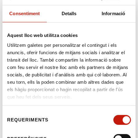
Consentiment
Detalls
Informació
Comunicat 161/2023 -
Aquest lloc web utilitza cookies
CONVOCATÒRIA SOJ
Utilitzem galetes per personalitzar el contingut i els
anuncis, oferir funcions de mitjans socials i analitzar el
PENITENCIARI 2024
trànsit del lloc. També compartim la informació sobre
com feu servir el nostre lloc amb els partners de mitjans
socials, de publicitat i d'anàlisis amb qui col·laborem. Al
Benvolgudes i benvolguts,
seu torn, ells la poden combinar amb altres dades que
Us adjuntem la convocatòria del SOJ
els hàgiu proporcionat o hagin recopilat a partir de l'ús
PENITENCIARI per a l’any 2024 on trobareu
que heu fet dels seus serveis.
tots els terminis i requisits.
Selecció
El període per presentar candidatures va del
REQUERIMENTS
de
7 al 15 de novembre. <
consentiment
La inscripció s’ha de presentar