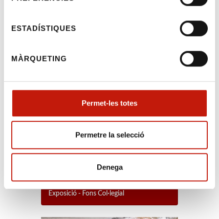
majors de 18 anys que exerceixin la seva
activitat professional en l’entorn jurídic i en
concret, Advocats, Procuradors, funcionaris
ESTADÍSTIQUES
de l’Administració de justícia, personal del
diferents cossos de seguretat,...
MÀRQUETING
Esperant que aquesta iniciativa sigui del
vostre interès, rebeu una cordial salutació.
Bases del Concurs
Permet-les totes
Permetre la selecció
Denega
Exposició - Fons Col·legial