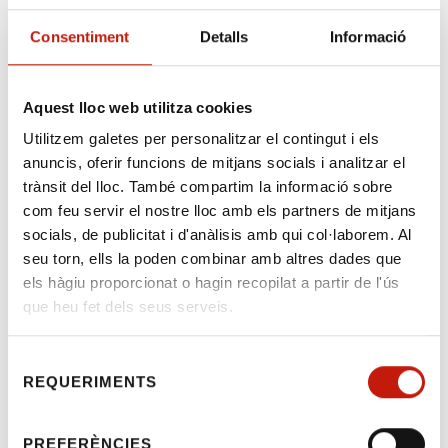
Consentiment
Detalls
Informació
Aquest lloc web utilitza cookies
Concurs de fotografia
Utilitzem galetes per personalitzar el contingut i els
de l’Il·lustre Col·legi
anuncis, oferir funcions de mitjans socials i analitzar el
d’Advocats de Lleida
trànsit del lloc. També compartim la informació sobre
com feu servir el nostre lloc amb els partners de mitjans
socials, de publicitat i d'anàlisis amb qui col·laborem. Al
Benvolguts companys
seu torn, ells la poden combinar amb altres dades que
els hàgiu proporcionat o hagin recopilat a partir de l'ús
Us informem que des de la Comissió de
que heu fet dels seus serveis.
Cultura de l’Il·lustre Col·legi de l’Advocacia de
Lleida s’ha organitzat el I CONCURS DE
Selecció
FOTOGRAFIA sota el títol “EL REVÉS DEL
REQUERIMENTS
de
DRET”.
consentiment
El concurs està obert a totes les persones
PREFERÈNCIES