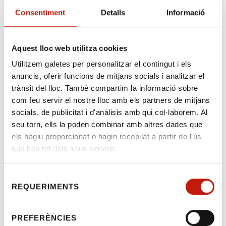
Consentiment
Detalls
Informació
Aquest lloc web utilitza cookies
Comunicat 29/2025 –
Utilitzem galetes per personalitzar el contingut i els
Recull setmanal de
anuncis, oferir funcions de mitjans socials i analitzar el
trànsit del lloc. També compartim la informació sobre
formació i activitats –
com feu servir el nostre lloc amb els partners de mitjans
setmana 10
socials, de publicitat i d'anàlisis amb qui col·laborem. Al
seu torn, ells la poden combinar amb altres dades que
els hàgiu proporcionat o hagin recopilat a partir de l'ús
Benvolgudes i benvolguts,
que heu fet dels seus serveis.
Us adjuntem informació sobre cursos,
Selecció
jornades i activitats que creiem poden ser del
REQUERIMENTS
de
vostre interès.
consentiment
Les reformes introduïdes per la Llei Orgànica
PREFERÈNCIES
1/2025 d’Eficiència del Servei Públic de