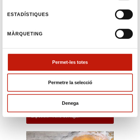
Justícia en matèria penal – 13 de març –
PRESENCIAL A FIGUERES (PDF).
ESTADÍSTIQUES
Desxifrant la llei d’Eficiència, modificacions
en l’àmbit mercantil, societari i concursal –
18 de març (PDF).
MÀRQUETING
Curs de 5 sessions sobre fiscalitat i tributació
per a l’advocacia – Inici 31 de març (PDF).
Cordialment,
Permet-les totes
Permetre la selecció
Denega
Exposició - Fons Col·legial