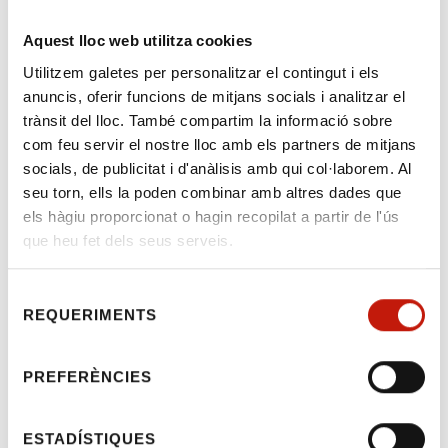
Aquest lloc web utilitza cookies
Utilitzem galetes per personalitzar el contingut i els
anuncis, oferir funcions de mitjans socials i analitzar el
Guia de les bones
trànsit del lloc. També compartim la informació sobre
com feu servir el nostre lloc amb els partners de mitjans
practiques de l’advocat
socials, de publicitat i d'anàlisis amb qui col·laborem. Al
de la dona víctima de
seu torn, ells la poden combinar amb altres dades que
els hàgiu proporcionat o hagin recopilat a partir de l'ús
violència de gènere
que heu fet dels seus serveis.
Benvolguts companys,
Selecció
REQUERIMENTS
de
Ens plau adjuntar-vos la Guia de les bones
consentiment
practiques de l’advocat de la dona víctima de
violència de gènere que ha elaborat la
PREFERÈNCIES
Subcomissió de Violència sobre la dona del
CGAE.
ESTADÍSTIQUES