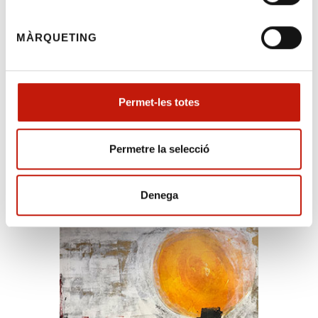
Salutacions,
MÀRQUETING
Guia de les bones practiques de l’advocat de
la dona víctima de violència de gènere
Permet-les totes
Permetre la selecció
Exposició - Fons Col·legial
Denega