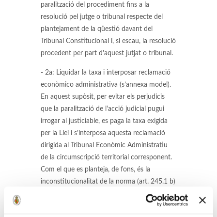
paralització del procediment fins a la
resolució pel jutge o tribunal respecte del
plantejament de la qüestió davant del
Tribunal Constitucional i, si escau, la resolució
procedent per part d'aquest jutjat o tribunal.
- 2a: Liquidar la taxa i interposar reclamació
econòmico administrativa (s’annexa model).
En aquest supòsit, per evitar els perjudicis
que la paralització de l'acció judicial pugui
irrogar al justiciable, es paga la taxa exigida
per la Llei i s'interposa aquesta reclamació
dirigida al Tribunal Econòmic Administratiu
de la circumscripció territorial corresponent.
Com el que es planteja, de fons, és la
inconstitucionalitat de la norma (art. 245.1 b)
de la L.G.T.), el TEA declararà la conformitat a
dret de la liquidació de la taxa, obrint-se així