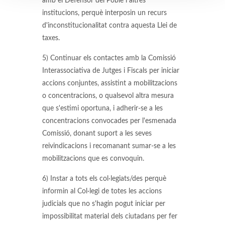
amb el Defensor del Poble i altres
institucions, perquè interposin un recurs
d'inconstitucionalitat contra aquesta Llei de
taxes.
5) Continuar els contactes amb la Comissió
Interassociativa de Jutges i Fiscals per iniciar
accions conjuntes, assistint a mobilitzacions
o concentracions, o qualsevol altra mesura
que s'estimi oportuna, i adherir-se a les
concentracions convocades per l'esmenada
Comissió, donant suport a les seves
reivindicacions i recomanant sumar-se a les
mobilitzacions que es convoquin.
6) Instar a tots els col·legiats/des perquè
informin al Col·legi de totes les accions
judicials que no s'hagin pogut iniciar per
impossibilitat material dels ciutadans per fer