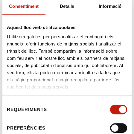
la via contenciosa administrativa, moment en
Consentiment
Detalls
Informació
el qual caldria presentar demanda de
procediment abreujat davant del jutjat
contenciós administratiu competent contra
Aquest lloc web utilitza cookies
la resolució del TEA. Per evitar el pagament
Utilitzem galetes per personalitzar el contingut i els
en aquesta fase de la taxa (per la demanda
anuncis, oferir funcions de mitjans socials i analitzar el
de procediment abreujat), en l'escrit de
trànsit del lloc. També compartim la informació sobre
demanda caldria sol·licitar, mitjançant altressí,
com feu servir el nostre lloc amb els partners de mitjans
el plantejament de la qüestió
socials, de publicitat i d'anàlisis amb qui col·laborem. Al
d'inconstitucionalitat per l'òrgan judicial. En
seu torn, ells la poden combinar amb altres dades que
aquest cas la paralització del procés per la
els hàgiu proporcionat o hagin recopilat a partir de l'ús
tramitació de la qüestió de
que heu fet dels seus serveis.
inconstitucionalitat ja no suposa un perjudici
directe al justiciable, perquè no es paralitza el
Selecció
procediment principal. Aquesta 2a via implica
REQUERIMENTS
de
no paralitzar el plet principal, si bé cal tenir en
consentiment
compte que la durada estimada de la
PREFERÈNCIES
tramitació econòmica administrativa pot ser