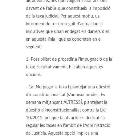
als advocats/des que vulguin instar accions
davant de l'abús que constitueix la imposició
de la taxa judicial. Per aquest motiu, us
informem de tot un seguit d'actuacions i
iniciatives que s'han endegat els darrers dies
en aquesta línia i que es concreten en el
següent:
1) Possibilitat de procedir a l'impugnació de la
taxa; Facultativament, hi caben aquestes
opcions:
- 1a: No pagar la taxa i plantejar una qüestió
d'inconstitucionalitat (s’annexa model). Es
demana mitjançant ALTRESSÍ, plantejant la
qüestió d'inconstitucionalitat contra la Llei
10/2012, pel que fa als articles dedicats a
regular les taxes en l'àmbit de l'Administració
de Justícia. Aquesta opció implica una