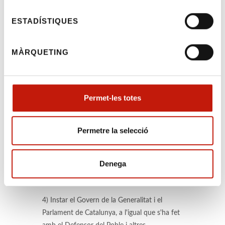
d'entre dos i tres anys abans de poder
plantejar la qüestió d'inconstitucionalitat en
ESTADÍSTIQUES
l'ordre jurisdiccional contenciós
administratiu.
MÀRQUETING
2) Recollida de firmes a totes les seus
col·legials i judicials solicitant la derogació de
la Llei de taxes. Us n'adjuntem el model que
Permet-les totes
també trobareu a les seus del col·legi i que
podeu lliurar al ICAFI un cop emplenat amb
les firmes de companys, familiars, amics,
Permetre la selecció
coneguts, clients...
3) Estudiar les propostes a realitzar als
Denega
secretaris judicials quant a la determinació
exacta dels fets imponibles de la Llei de taxes.
4) Instar el Govern de la Generalitat i el
Parlament de Catalunya, a l'igual que s'ha fet